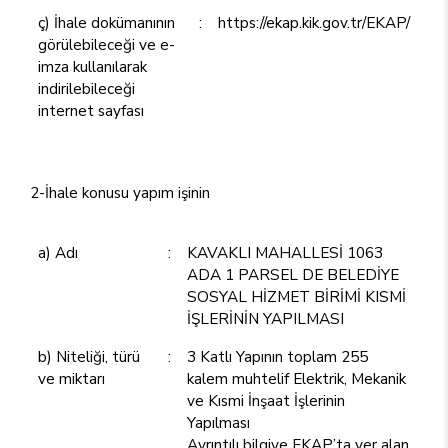
ç) İhale dokümanının
:
https://ekap.kik.gov.tr/EKAP/
görülebileceği ve e-
imza kullanılarak
indirilebileceği
internet sayfası
2-İhale konusu yapım işinin
a) Adı
:
KAVAKLI MAHALLESİ 1063
ADA 1 PARSEL DE BELEDİYE
SOSYAL HİZMET BİRİMİ KISMİ
İŞLERİNİN YAPILMASI
b) Niteliği, türü
:
3 Katlı Yapının toplam 255
ve miktarı
kalem muhtelif Elektrik, Mekanik
ve Kısmi İnşaat İşlerinin
Yapılması
Ayrıntılı bilgiye EKAP’ta yer alan