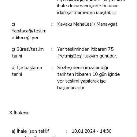
ihale dokümanı içinde bulunan
idari şartnameden ulaşılabilir.
c)
:
Kavaklı Mahallesi / Manavgat
Yapılacağı/teslim
edileceği yer
ç) Süresi/teslim
:
Yer tesliminden itibaren 75
tarihi
(YetmişBeş) takvim günüdür.
d) İşe başlama
:
Sözleşmenin imzalandığı
tarihi
tarihten itibaren 10 gün içinde
yer teslimi yapılarak işe
başlanacaktır.
3-İhalenin
a) İhale (son teklif
:
10.01.2024 - 14:30