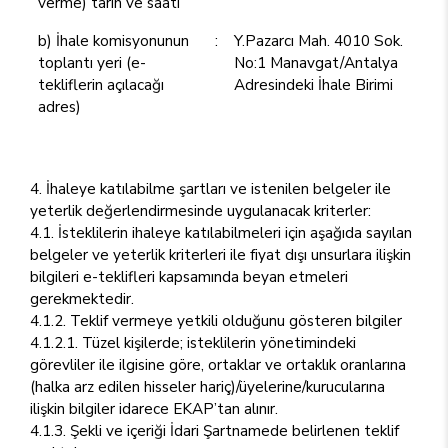
verme) tarih ve saati
b) İhale komisyonunun
:
Y.Pazarcı Mah. 4010 Sok.
toplantı yeri (e-
No:1 Manavgat/Antalya
tekliflerin açılacağı
Adresindeki İhale Birimi
adres)
4. İhaleye katılabilme şartları ve istenilen belgeler ile
yeterlik değerlendirmesinde uygulanacak kriterler:
4.1. İsteklilerin ihaleye katılabilmeleri için aşağıda sayılan
belgeler ve yeterlik kriterleri ile fiyat dışı unsurlara ilişkin
bilgileri e-teklifleri kapsamında beyan etmeleri
gerekmektedir.
4.1.2. Teklif vermeye yetkili olduğunu gösteren bilgiler
4.1.2.1. Tüzel kişilerde; isteklilerin yönetimindeki
görevliler ile ilgisine göre, ortaklar ve ortaklık oranlarına
(halka arz edilen hisseler hariç)/üyelerine/kurucularına
ilişkin bilgiler idarece EKAP’tan alınır.
4.1.3. Şekli ve içeriği İdari Şartnamede belirlenen teklif