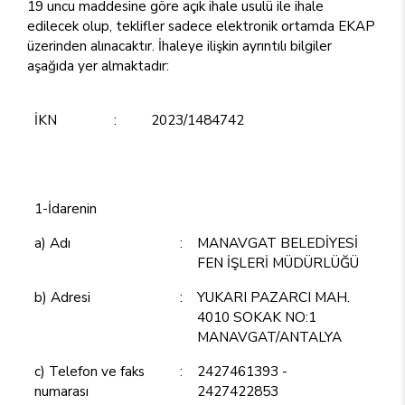
19 uncu maddesine göre açık ihale usulü ile ihale
edilecek olup, teklifler sadece elektronik ortamda EKAP
üzerinden alınacaktır. İhaleye ilişkin ayrıntılı bilgiler
aşağıda yer almaktadır:
İKN
:
2023/1484742
1-İdarenin
a) Adı
:
MANAVGAT BELEDİYESİ
FEN İŞLERİ MÜDÜRLÜĞÜ
b) Adresi
:
YUKARI PAZARCI MAH.
4010 SOKAK NO:1
MANAVGAT/ANTALYA
c) Telefon ve faks
:
2427461393 -
numarası
2427422853