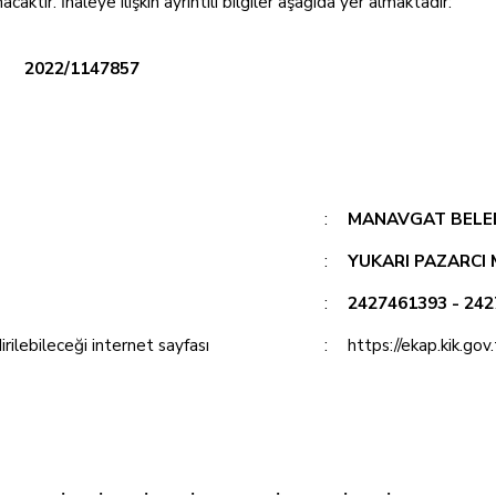
ktır. İhaleye ilişkin ayrıntılı bilgiler aşağıda yer almaktadır:
2022/1147857
:
MANAVGAT BELED
:
YUKARI PAZARCI
:
2427461393 - 24
rilebileceği internet sayfası
:
https://ekap.kik.gov