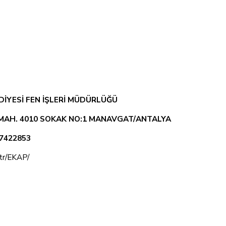
İYESİ FEN İŞLERİ MÜDÜRLÜĞÜ
 MAH. 4010 SOKAK NO:1 MANAVGAT/ANTALYA
27422853
.tr/EKAP/