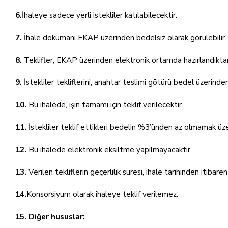
6.
İhaleye sadece yerli istekliler katılabilecektir.
7.
İhale dokümanı EKAP üzerinden bedelsiz olarak görülebilir. 
8.
Teklifler, EKAP üzerinden elektronik ortamda hazırlandıktan s
9.
İstekliler tekliflerini, anahtar teslimi götürü bedel üzerind
10.
Bu ihalede, işin tamamı için teklif verilecektir.
11.
İstekliler teklif ettikleri bedelin %3’ünden az olmamak üze
12.
Bu ihalede elektronik eksiltme yapılmayacaktır.
13.
Verilen tekliflerin geçerlilik süresi, ihale tarihinden itibare
14.
Konsorsiyum olarak ihaleye teklif verilemez.
15. Diğer hususlar: