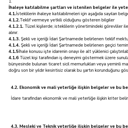
İhaleye katılabilme şartları ve istenilen belgeler ile ye
4.1.
İsteklilerin ihaleye katılabilmeleri için aşağıda sayılan belg
4.1.2.
Teklif vermeye yetkili olduğunu gösteren bilgiler
4.1.2.1.
Tüzel kişilerde; isteklilerin yönetimindeki görevliler ile
alınır.
4.1.3.
Şekli ve içeriği İdari Şartnamede belirlenen teklif mekt
4.1.4.
Şekli ve içeriği İdari Şartnamede belirlenen geçici temin
4.1.5
İhale konusu işte idarenin onayı ile alt yüklenici çalıştırıl
4.1.6
Tüzel kişi tarafından iş deneyimi göstermek üzere sunulan 
bünyesinde bulunan ticaret sicil memurlukları veya yeminli ma
doğru son bir yıldır kesintisiz olarak bu şartın korunduğunu gö
4.2. Ekonomik ve mali yeterliğe ilişkin belgeler ve bu be
İdare tarafından ekonomik ve mali yeterliğe ilişkin kriter beli
4.3. Mesleki ve Teknik yeterliğe ilişkin belgeler ve bu b