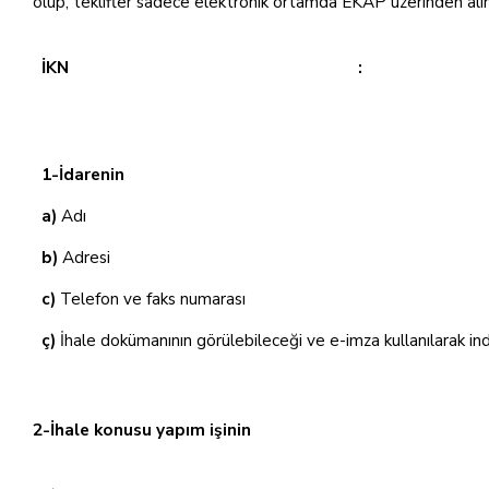
olup, teklifler sadece elektronik ortamda EKAP üzerinden alınaca
İKN
:
1-İdarenin
a)
Adı
b)
Adresi
c)
Telefon ve faks numarası
ç)
İhale dokümanının görülebileceği ve e-imza kullanılarak indi
2-İhale konusu yapım işinin