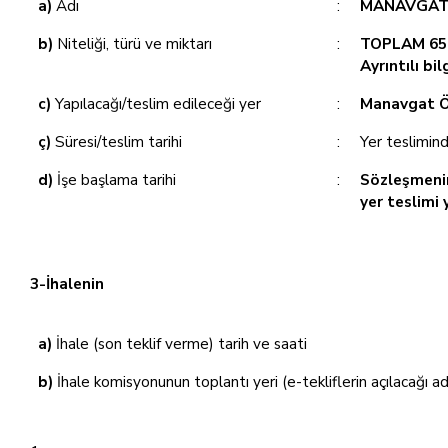
a)
Adı
:
MANAVGAT B
b)
Niteliği, türü ve miktarı
:
TOPLAM 656
Ayrıntılı bi
c)
Yapılacağı/teslim edileceği yer
:
Manavgat Ör
ç)
Süresi/teslim tarihi
:
Yer teslimin
d)
İşe başlama tarihi
:
Sözleşmenin
yer teslimi 
3-İhalenin
a)
İhale (son teklif verme) tarih ve saati
b)
İhale komisyonunun toplantı yeri (e-tekliflerin açılacağı a