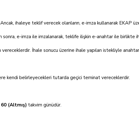
Ancak, ihaleye teklif verecek olanların, e-imza kullanarak EKAP üze
onra, e-imza ile imzalanarak, teklife ilişkin e-anahtar ile birlikte
en vereceklerdir. İhale sonucu üzerine ihale yapılan istekliyle anah
re kendi belirleyecekleri tutarda geçici teminat vereceklerdir.
n
60 (Altmış)
takvim günüdür.