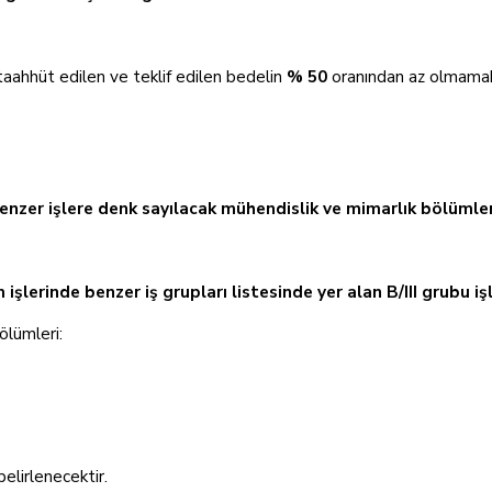
taahhüt edilen ve teklif edilen bedelin
% 50
oranından az olmamak ü
benzer işlere denk sayılacak mühendislik ve mimarlık bölümler
 işlerinde benzer iş grupları listesinde yer alan B/III grubu iş
ölümleri:
elirlenecektir.