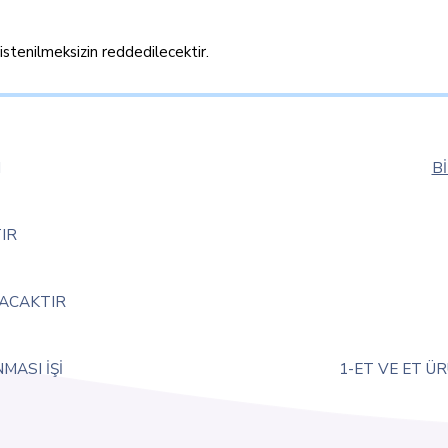
a istenilmeksizin reddedilecektir.
I
B
IR
NACAKTIR
MASI İŞİ
1-ET VE ET ÜR