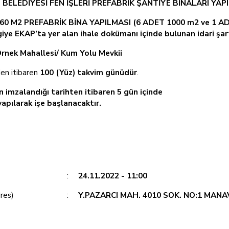
ELEDİYESİ FEN İŞLERİ PREFABRİK ŞANTİYE BİNALARI YAP
0 M2 PREFABRİK BİNA YAPILMASI (6 ADET 1000 m2 ve 1 A
lgiye EKAP’ta yer alan ihale dokümanı içinde bulunan idari şa
nek Mahallesi/ Kum Yolu Mevkii
den itibaren
100 (Yüz) takvim günüdür
.
 imzalandığı tarihten itibaren 5 gün içinde
yapılarak işe başlanacaktır.
:
24.11.2022 - 11:00
dres)
:
Y.PAZARCI MAH. 4010 SOK. NO:1 MANAV