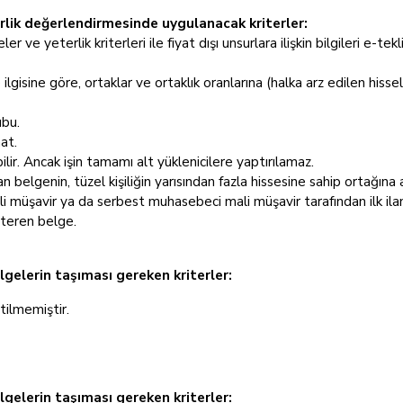
terlik değerlendirmesinde uygulanacak kriterler:
eler ve yeterlik kriterleri ile fiyat dışı unsurlara ilişkin bilgileri 
 ilgisine göre, ortaklar ve ortaklık oranlarına (halka arz edilen hisse
ubu.
at.
abilir. Ancak işin tamamı alt yüklenicilere yaptırılamaz.
belgenin, tüzel kişiliğin yarısından fazla hissesine sahip ortağına a
li müşavir ya da serbest muhasebeci mali müşavir tarafından ilk il
steren belge.
lgelerin taşıması gereken kriterler:
rtilmemiştir.
elgelerin taşıması gereken kriterler: