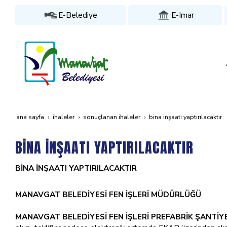
E-Belediye
E-Imar
ana sayfa
i̇haleler
sonuçlanan i̇haleler
bi̇na i̇nşaati yaptirilacaktir
BİNA İNŞAATI YAPTIRILACAKTIR
BİNA İNŞAATI YAPTIRILACAKTIR
MANAVGAT BELEDİYESİ FEN İŞLERİ MÜDÜRLÜĞÜ
MANAVGAT BELEDİYESİ FEN İŞLERİ PREFABRİK ŞANTİYE