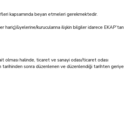
e-teklifleri kapsamında beyan etmeleri gerekmektedir.
ler hariç)/üyelerine/kurucularına ilişkin bilgiler idarece EKAP’tan
it olması halinde, ticaret ve sanayi odası/ticaret odası
an tarihinden sonra düzenlenen ve düzenlendiği tarihten geriye