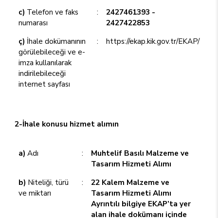
c)
Telefon ve faks
:
2427461393 -
numarası
2427422853
ç)
İhale dokümanının
:
https://ekap.kik.gov.tr/EKAP/
görülebileceği ve e-
imza kullanılarak
indirilebileceği
internet sayfası
2-İhale konusu hizmet alımın
a)
Adı
:
Muhtelif Basılı Malzeme ve
Tasarım Hizmeti Alımı
b)
Niteliği, türü
:
22 Kalem Malzeme ve
ve miktarı
Tasarım Hizmeti Alımı
Ayrıntılı bilgiye EKAP’ta yer
alan ihale dokümanı içinde