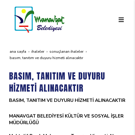
ana sayfa
i̇haleler
sonuçlanan i̇haleler
basim, tanitim ve duyuru hi̇zmeti̇ alinacaktir
BASIM, TANITIM VE DUYURU
HİZMETİ ALINACAKTIR
BASIM, TANITIM VE DUYURU HİZMETİ ALINACAKTIR
MANAVGAT BELEDİYESİ KÜLTÜR VE SOSYAL İŞLER
MÜDÜRLÜĞÜ