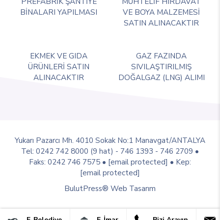
PREFABRİK ŞANTİYE
MUHTELİF HIRDAVAT
BİNALARI YAPILMASI
VE BOYA MALZEMESİ
SATIN ALINACAKTIR
EKMEK VE GIDA
GAZ FAZINDA
ÜRÜNLERİ SATIN
SIVILAŞTIRILMIŞ
ALINACAKTIR
DOĞALGAZ (LNG) ALIMI
Yukarı Pazarcı Mh. 4010 Sokak No:1 Manavgat/ANTALYA
Tel: 0242 742 8000 (9 hat) - 746 1393 - 746 2709 •
Faks: 0242 746 7575 •
[email protected]
• Kep:
[email protected]
BulutPress®
Web Tasarım
E-Belediye
E-İmar
Bizi Arayın