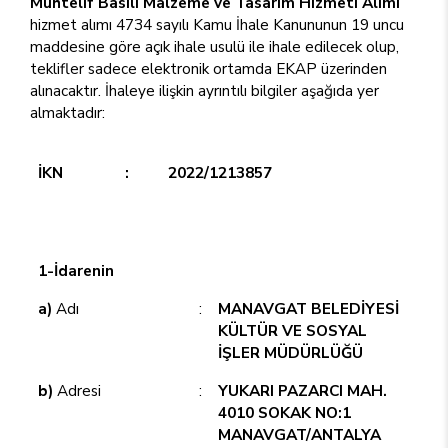
Muhtelif Basılı Malzeme ve Tasarım Hizmeti Alımı
hizmet alımı 4734 sayılı Kamu İhale Kanununun 19 uncu
maddesine göre açık ihale usulü ile ihale edilecek olup,
teklifler sadece elektronik ortamda EKAP üzerinden
alınacaktır. İhaleye ilişkin ayrıntılı bilgiler aşağıda yer
almaktadır:
İKN
:
2022/1213857
1-İdarenin
a)
Adı
:
MANAVGAT BELEDİYESİ
KÜLTÜR VE SOSYAL
İŞLER MÜDÜRLÜĞÜ
b)
Adresi
:
YUKARI PAZARCI MAH.
4010 SOKAK NO:1
MANAVGAT/ANTALYA