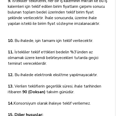
9.
İstekliler tekliflerini, her bir iş kaleminin miktarı ile bu iş
kalemleri için teklif edilen birim fiyatların çarpımı sonucu
bulunan toplam bedel üzerinden teklif birim fiyat
şeklinde verilecektir. İhale sonucunda, üzerine ihale
yapılan istekli ile birim fiyat sözleşme imzalanacaktır.
10.
Bu ihalede, işin tamamı için teklif verilecektir.
11.
İstekliler teklif ettikleri bedelin %3’ünden az
olmamak üzere kendi belirleyecekleri tutarda geçici
teminat vereceklerdir.
12.
Bu ihalede elektronik eksiltme yapılmayacaktır.
13.
Verilen tekliflerin geçerlilik süresi, ihale tarihinden
itibaren
90 (Doksan)
takvim günüdür.
14.
Konsorsiyum olarak ihaleye teklif verilemez.
15. Diğer hususlar: