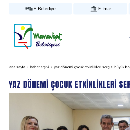
E-Belediye
E-Imar
ana sayfa
haber arşivi
yaz dönemi̇ çocuk etki̇nli̇kleri̇ sergi̇si̇ büyük b
YAZ DÖNEMİ ÇOCUK ETKİNLİKLERİ SE