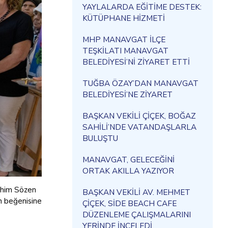
YAYLALARDA EĞİTİME DESTEK:
KÜTÜPHANE HİZMETİ
MHP MANAVGAT İLÇE
TEŞKİLATI MANAVGAT
BELEDİYESİ’Nİ ZİYARET ETTİ
TUĞBA ÖZAY’DAN MANAVGAT
BELEDİYESİ’NE ZİYARET
BAŞKAN VEKİLİ ÇİÇEK, BOĞAZ
SAHİLİ’NDE VATANDAŞLARLA
BULUŞTU
MANAVGAT, GELECEĞİNİ
ORTAK AKILLA YAZIYOR
rahim Sözen
BAŞKAN VEKİLİ AV. MEHMET
n beğenisine
ÇİÇEK, SİDE BEACH CAFE
DÜZENLEME ÇALIŞMALARINI
YERİNDE İNCELEDİ