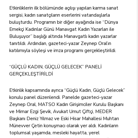
Etkinliklerin ilk bölümünde açılışı yapılan karma sanat
sergisi, kadın sanatçıların eserlerini vatandaşlarla
buluşturdu. Programın bir diğer ayağında ise “Dünya
Emekçi Kadınlar Günü Manavgat Kadın Yazarları ile
Buluşuyor” başlığı altında Manavgatlı kadın yazarlar
tanıtıldı. Ardından, gazeteci-yazar Zeynep Oral’ın
katılımıyla söyleşi ve imza programı gerçekleştirildi.
“GÜÇLÜ KADIN, GÜÇLÜ GELECEK” PANELİ
GERÇEKLEŞTİRİLDİ
Etkinlik kapsamında ayrıca “Güçlü Kadın, Güçlü Gelecek”
konulu panel düzenlendi. Panelde gazeteci-yazar
Zeynep Oral, MATSO Kadın Girişimciler Kurulu Başkanı
ve Mimar Ezgi Şevik, Avukat Umut Çiftçi, MEDER
Başkanı Deniz Yılmaz ve Eski Hisar Mahallesi Muhtarı
Münevver Çetin konuşmacı olarak yer aldı. Kadınların
toplumsal yaşamda, mesleki hayatta, yerel