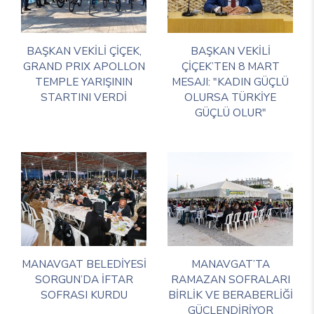
BAŞKAN VEKİLİ ÇİÇEK,
BAŞKAN VEKİLİ
GRAND PRIX APOLLON
ÇİÇEK’TEN 8 MART
TEMPLE YARIŞININ
MESAJI: "KADIN GÜÇLÜ
STARTINI VERDİ
OLURSA TÜRKİYE
GÜÇLÜ OLUR"
MANAVGAT BELEDİYESİ
MANAVGAT’TA
SORGUN’DA İFTAR
RAMAZAN SOFRALARI
SOFRASI KURDU
BİRLİK VE BERABERLİĞİ
GÜÇLENDİRİYOR