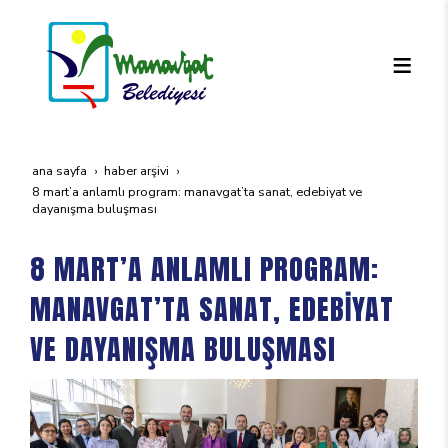
ana sayfa
haber arşivi
8 mart’a anlamli program: manavgat’ta sanat, edebi̇yat ve
dayanişma buluşmasi
8 MART’A ANLAMLI PROGRAM:
MANAVGAT’TA SANAT, EDEBİYAT
VE DAYANIŞMA BULUŞMASI