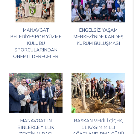
MANAVGAT
ENGELSİZ YAŞAM
BELEDİYESPOR YÜZME
MERKEZİ’NDE KARDEŞ
KULÜBÜ
KURUM BULUŞMASI
SPORCULARINDAN
ÖNEMLİ DERECELER
MANAVGAT’IN
BAŞKAN VEKİLİ ÇİÇEK,
BİNLERCE YILLIK
11 KASIM MİLLİ
ZEYTİN MİRASI
AĞAÇLANDIRMA GÜNÜ