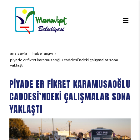
ana sayfa
haber arşivi
pi̇yade er fi̇kret karamusaoğlu caddesi̇’ndeki̇ çalişmalar sona
yaklaşti
PİYADE ER FİKRET KARAMUSAOĞLU
CADDESİ’NDEKİ ÇALIŞMALAR SONA
YAKLAŞTI