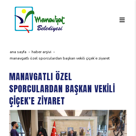
ana sayfa
haber arşivi
manavgatli özel sporculardan başkan veki̇li̇ çi̇çek’e zi̇yaret
MANAVGATLI ÖZEL
SPORCULARDAN BAŞKAN VEKİLİ
ÇİÇEK’E ZİYARET