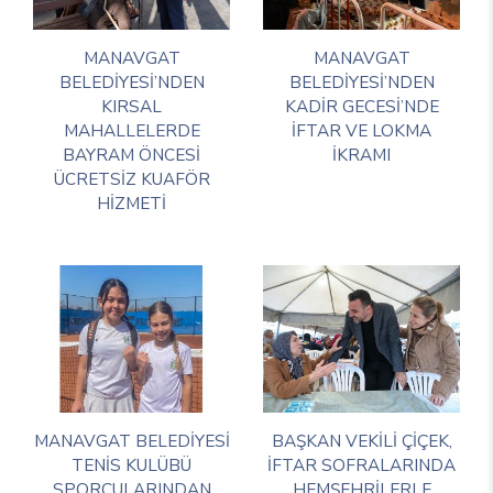
MANAVGAT
MANAVGAT
BELEDİYESİ’NDEN
BELEDİYESİ’NDEN
KIRSAL
KADİR GECESİ’NDE
MAHALLELERDE
İFTAR VE LOKMA
BAYRAM ÖNCESİ
İKRAMI
ÜCRETSİZ KUAFÖR
HİZMETİ
MANAVGAT BELEDİYESİ
BAŞKAN VEKİLİ ÇİÇEK,
TENİS KULÜBÜ
İFTAR SOFRALARINDA
SPORCULARINDAN
HEMŞEHRİLERLE