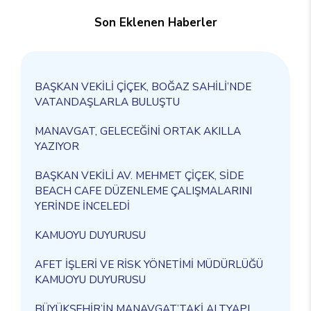
Son Eklenen Haberler
BAŞKAN VEKİLİ ÇİÇEK, BOĞAZ SAHİLİ’NDE
VATANDAŞLARLA BULUŞTU
MANAVGAT, GELECEĞİNİ ORTAK AKILLA
YAZIYOR
BAŞKAN VEKİLİ AV. MEHMET ÇİÇEK, SİDE
BEACH CAFE DÜZENLEME ÇALIŞMALARINI
YERİNDE İNCELEDİ
KAMUOYU DUYURUSU
AFET İŞLERİ VE RİSK YÖNETİMİ MÜDÜRLÜĞÜ
KAMUOYU DUYURUSU
BÜYÜKŞEHİR’İN MANAVGAT’TAKİ ALTYAPI