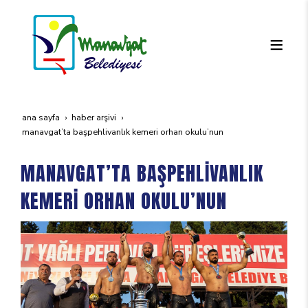
ana sayfa
haber arşivi
manavgat’ta başpehli̇vanlik kemeri̇ orhan okulu’nun
MANAVGAT’TA BAŞPEHLİVANLIK
KEMERİ ORHAN OKULU’NUN