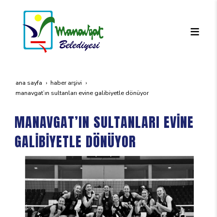
ana sayfa
haber arşivi
manavgat’in sultanlari evi̇ne gali̇bi̇yetle dönüyor
MANAVGAT’IN SULTANLARI EVİNE
GALİBİYETLE DÖNÜYOR