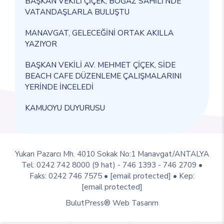
BAŞKAN VEKİLİ ÇİÇEK, BOĞAZ SAHİLİ’NDE
VATANDAŞLARLA BULUŞTU
MANAVGAT, GELECEĞİNİ ORTAK AKILLA
YAZIYOR
BAŞKAN VEKİLİ AV. MEHMET ÇİÇEK, SİDE
BEACH CAFE DÜZENLEME ÇALIŞMALARINI
YERİNDE İNCELEDİ
KAMUOYU DUYURUSU
Yukarı Pazarcı Mh. 4010 Sokak No:1 Manavgat/ANTALYA
Tel: 0242 742 8000 (9 hat) - 746 1393 - 746 2709 •
Faks: 0242 746 7575 •
[email protected]
• Kep:
[email protected]
BulutPress®
Web Tasarım