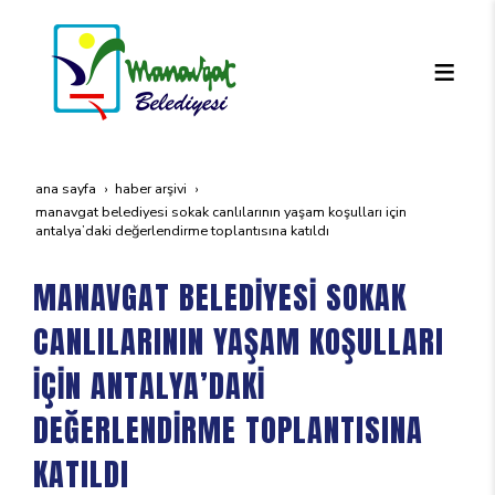
ana sayfa
haber arşivi
manavgat beledi̇yesi̇ sokak canlilarinin yaşam koşullari i̇çi̇n
antalya’daki̇ değerlendi̇rme toplantisina katildi
MANAVGAT BELEDİYESİ SOKAK
CANLILARININ YAŞAM KOŞULLARI
İÇİN ANTALYA’DAKİ
DEĞERLENDİRME TOPLANTISINA
KATILDI