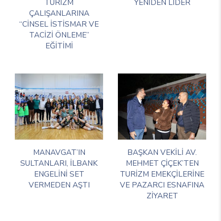
TURİZM
YENİDEN LİDER
ÇALIŞANLARINA
“CİNSEL İSTİSMAR VE
TACİZİ ÖNLEME”
EĞİTİMİ
MANAVGAT’IN
BAŞKAN VEKİLİ AV.
SULTANLARI, İLBANK
MEHMET ÇİÇEK’TEN
ENGELİNİ SET
TURİZM EMEKÇİLERİNE
VERMEDEN AŞTI
VE PAZARCI ESNAFINA
ZİYARET