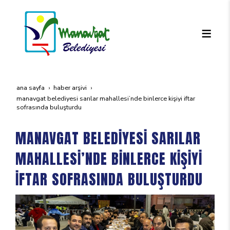
ana sayfa
haber arşivi
manavgat beledi̇yesi̇ sarilar mahallesi̇’nde bi̇nlerce ki̇şi̇yi̇ i̇ftar
sofrasinda buluşturdu
MANAVGAT BELEDİYESİ SARILAR
MAHALLESİ’NDE BİNLERCE KİŞİYİ
İFTAR SOFRASINDA BULUŞTURDU