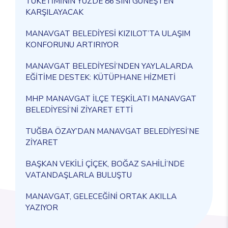
TÜKETİMİNİN YÜZDE 86’SINI GÜNEŞTEN
KARŞILAYACAK
MANAVGAT BELEDİYESİ KIZILOT’TA ULAŞIM
KONFORUNU ARTIRIYOR
MANAVGAT BELEDİYESİ’NDEN YAYLALARDA
EĞİTİME DESTEK: KÜTÜPHANE HİZMETİ
MHP MANAVGAT İLÇE TEŞKİLATI MANAVGAT
BELEDİYESİ’Nİ ZİYARET ETTİ
TUĞBA ÖZAY’DAN MANAVGAT BELEDİYESİ’NE
ZİYARET
BAŞKAN VEKİLİ ÇİÇEK, BOĞAZ SAHİLİ’NDE
VATANDAŞLARLA BULUŞTU
MANAVGAT, GELECEĞİNİ ORTAK AKILLA
YAZIYOR