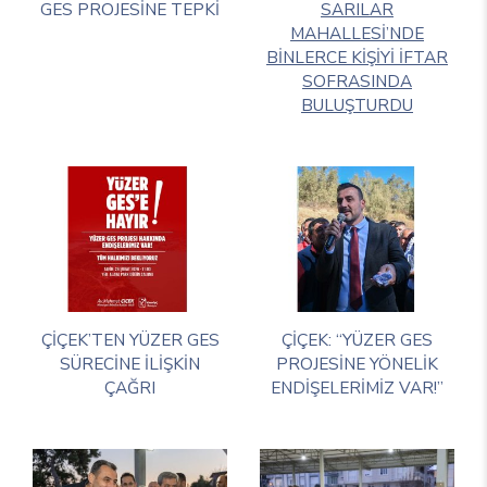
GES PROJESİNE TEPKİ
SARILAR
MAHALLESİ’NDE
BİNLERCE KİŞİYİ İFTAR
SOFRASINDA
BULUŞTURDU
ÇİÇEK’TEN YÜZER GES
ÇİÇEK: “YÜZER GES
SÜRECİNE İLİŞKİN
PROJESİNE YÖNELİK
ÇAĞRI
ENDİŞELERİMİZ VAR!”