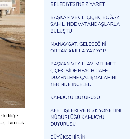
BELEDİYESİ’NE ZİYARET
BAŞKAN VEKİLİ ÇİÇEK, BOĞAZ
SAHİLİ’NDE VATANDAŞLARLA
BULUŞTU
MANAVGAT, GELECEĞİNİ
ORTAK AKILLA YAZIYOR
BAŞKAN VEKİLİ AV. MEHMET
ÇİÇEK, SİDE BEACH CAFE
DÜZENLEME ÇALIŞMALARINI
YERİNDE İNCELEDİ
KAMUOYU DUYURUSU
AFET İŞLERİ VE RİSK YÖNETİMİ
kirliliğe
MÜDÜRLÜĞÜ KAMUOYU
ar, Temizlik
DUYURUSU
BÜYÜKŞEHİR’İN