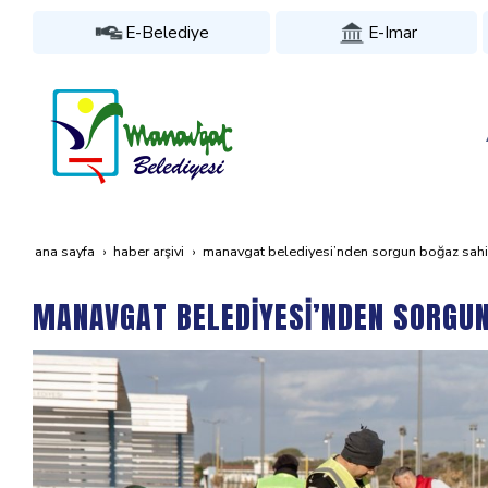
E-Belediye
E-Imar
ana sayfa
haber arşivi
manavgat beledi̇yesi̇’nden sorgun boğaz sahi̇l
MANAVGAT BELEDİYESİ’NDEN SORGUN