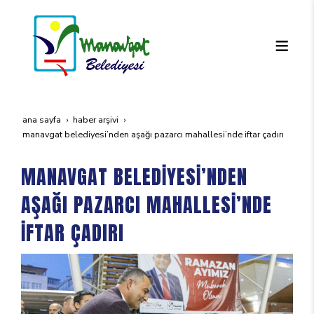
ana sayfa
haber arşivi
manavgat beledi̇yesi̇’nden aşaği pazarci mahallesi̇’nde i̇ftar çadiri
MANAVGAT BELEDİYESİ’NDEN
AŞAĞI PAZARCI MAHALLESİ’NDE
İFTAR ÇADIRI