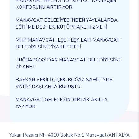
MANAVGAT BELEDİYESİ KIZILOT’TA ULAŞIM
KONFORUNU ARTIRIYOR
MANAVGAT BELEDİYESİ’NDEN YAYLALARDA
EĞİTİME DESTEK: KÜTÜPHANE HİZMETİ
MHP MANAVGAT İLÇE TEŞKİLATI MANAVGAT
BELEDİYESİ’Nİ ZİYARET ETTİ
TUĞBA ÖZAY’DAN MANAVGAT BELEDİYESİ’NE
ZİYARET
BAŞKAN VEKİLİ ÇİÇEK, BOĞAZ SAHİLİ’NDE
VATANDAŞLARLA BULUŞTU
MANAVGAT, GELECEĞİNİ ORTAK AKILLA
YAZIYOR
Yukarı Pazarcı Mh. 4010 Sokak No:1 Manavgat/ANTALYA