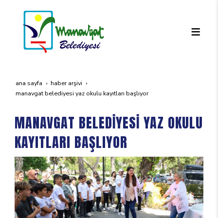
ana sayfa
haber arşivi
manavgat beledi̇yesi̇ yaz okulu kayitlari başliyor
MANAVGAT BELEDİYESİ YAZ OKULU
KAYITLARI BAŞLIYOR