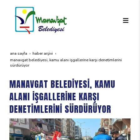
ana sayfa
haber arşivi
manavgat beledi̇yesi̇, kamu alani i̇şgalleri̇ne karşi deneti̇mleri̇ni̇
sürdürüyor
MANAVGAT BELEDİYESİ, KAMU
ALANI İŞGALLERİNE KARŞI
DENETİMLERİNİ SÜRDÜRÜYOR