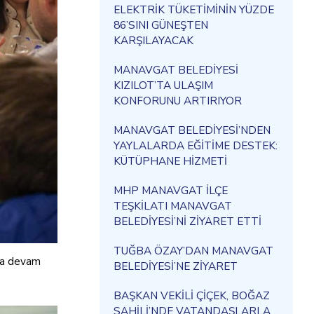
ELEKTRİK TÜKETİMİNİN YÜZDE
86’SINI GÜNEŞTEN
KARŞILAYACAK
MANAVGAT BELEDİYESİ
KIZILOT’TA ULAŞIM
KONFORUNU ARTIRIYOR
MANAVGAT BELEDİYESİ’NDEN
YAYLALARDA EĞİTİME DESTEK:
KÜTÜPHANE HİZMETİ
MHP MANAVGAT İLÇE
TEŞKİLATI MANAVGAT
BELEDİYESİ’Nİ ZİYARET ETTİ
TUĞBA ÖZAY’DAN MANAVGAT
aya devam
BELEDİYESİ’NE ZİYARET
BAŞKAN VEKİLİ ÇİÇEK, BOĞAZ
SAHİLİ’NDE VATANDAŞLARLA