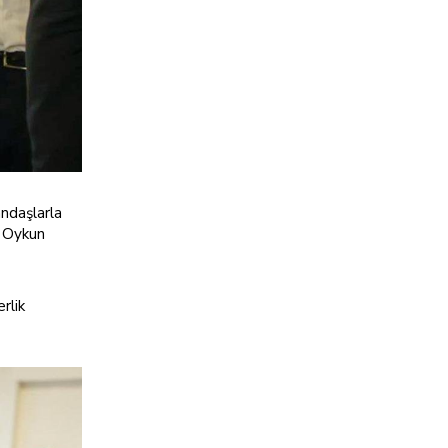
andaşlarla
ı Oykun
rlik