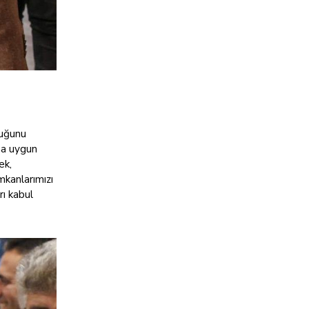
duğunu
na uygun
ek,
mkanlarımızı
rı kabul