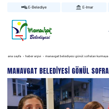
E-Belediye
E-Imar
ana sayfa
haber arşivi
manavgat beledi̇yesi̇ gönül sofralari kurmaya
MANAVGAT BELEDİYESİ GÖNÜL SOFR