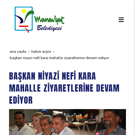
ana sayfa
haber arşivi
başkan ni̇yazi̇ nefi̇ kara mahalle zi̇yaretleri̇ne devam edi̇yor
BAŞKAN NİYAZİ NEFİ KARA
MAHALLE ZİYARETLERİNE DEVAM
EDİYOR